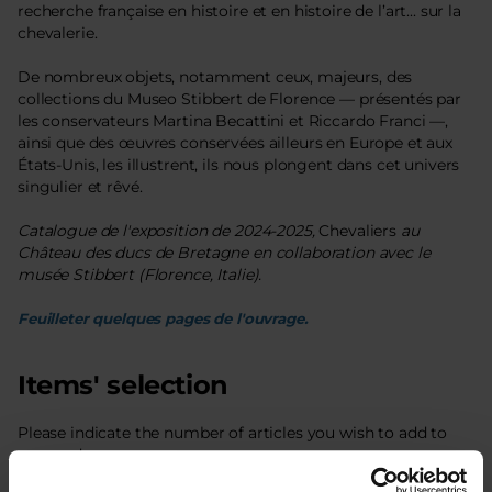
recherche française en histoire et en histoire de l’art... sur la
chevalerie.
De nombreux objets, notamment ceux, majeurs, des
collections du Museo Stibbert de Florence — présentés par
les conservateurs Martina Becattini et Riccardo Franci —,
ainsi que des œuvres conservées ailleurs en Europe et aux
États-Unis, les illustrent, ils nous plongent dans cet univers
singulier et rêvé.
Catalogue de l'exposition de 2024-2025,
Chevaliers
au
Château des ducs de Bretagne en collaboration avec le
musée Stibbert (Florence, Italie).
Feuilleter quelques pages de l'ouvrage.
Items' selection
Please indicate the number of articles you wish to add to
your order.