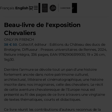
Item
Dialog
Français
Current
English
Sign in
Register
selection
Language
[Beau-
livre
Beau-livre de l'exposition
Beau-
de
livre
l'exposition
Chevaliers
de
Chevaliers]
ONLY IN FRENCH
l'exposition
-
Collectif, éditeur : Editions du Château des ducs de
38 € 50
.
Chevaliers
Château
Bretagne, Diffuseur : Presses universitaires de Rennes, 2024,
des
Reliure intégra, 336 pages, EAN 9782906519930, 19 x 26 cm,
ducs
1kg30.
de
Bretagne
Derrière l’armure se dévoile tout un pan d’une histoire
fortement ancrée dans notre patrimoine culturel,
architectural, littéraire et cinématographique, une histoire
inscrite dans nos imaginaires, celle des chevaliers. Le récit
de cette aventure chevaleresque de l’Europe nous est
présenté au fil des pages de ce livre à travers une vingtaine
de textes thématiques, courts et didactiques.
Ce livre réunit les contributions d’auteurs reconnus de la