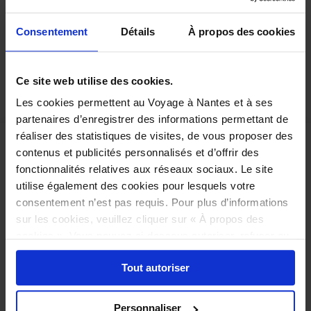
Beau-livre de
Consentement
Détails
À propos des cookies
38
.
50
EUR
l'exposition Chevaliers
TOTAL
0
.
00
EUR
Ce site web utilise des cookies.
Add to cart
Les cookies permettent au Voyage à Nantes et à ses
partenaires d’enregistrer des informations permettant de
réaliser des statistiques de visites, de vous proposer des
You also might like
contenus et publicités personnalisés et d’offrir des
fonctionnalités relatives aux réseaux sociaux. Le site
Indispensable Chevaliers
utilise également des cookies pour lesquels votre
bretons et princes de
consentement n’est pas requis. Pour plus d’informations
France
sur les cookies, veuillez cliquer sur « À propos des
ONLY IN FRENCH 6 € 50 .
cookies ». Vous pouvez ci-dessous autoriser, refuser ou
Chevaliers bretons et princes de
sélectionner les cookies selon les finalités via l'onglet
France au Moyen Âge. Moal,
Laurence. Les Éditions du
Tout autoriser
« Détails ». À tout moment, vous pouvez modifier votre
See more
Château des ducs de Bretagne,
choix en cliquant sur le lien « Cookies » en bas des
Collection Les Indispensables,
See product details
2024, Broché, EAN
pages du site.
Personnaliser
9782906519985, 56 pages, 14.8 x